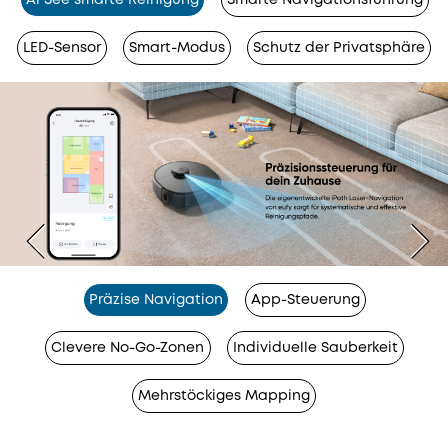
Al See smarte Reinigung
Smarte Navigationsführung
LED-Sensor
Smart-Modus
Schutz der Privatsphäre
Präzise Navigation
App-Steuerung
Clevere No-Go-Zonen
Individuelle Sauberkeit
Mehrstöckiges Mapping