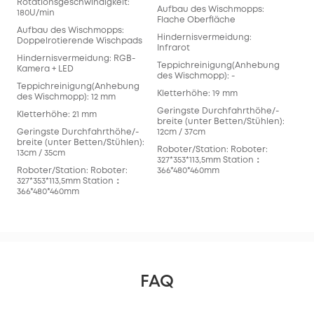
Rotationsgeschwindigkeit:
Aufbau des Wischmopps:
180U/min
Flache Oberfläche
Aufbau des Wischmopps:
Hindernisvermeidung:
Doppelrotierende Wischpads
Infrarot
Hindernisvermeidung: RGB-
Teppichreinigung(Anhebung
Kamera + LED
des Wischmopp): -
Teppichreinigung(Anhebung
Kletterhöhe: 19 mm
des Wischmopp): 12 mm
Geringste Durchfahrthöhe/-
Kletterhöhe: 21 mm
breite (unter Betten/Stühlen):
Geringste Durchfahrthöhe/-
12cm / 37cm
breite (unter Betten/Stühlen):
Roboter/Station: Roboter:
13cm / 35cm
327*353*113,5mm Station：
Roboter/Station: Roboter:
366*480*460mm
327*353*113,5mm Station：
366*480*460mm
FAQ