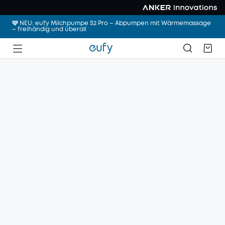
🩷 NEU: eufy Milchpumpe S2 Pro – Abpumpen mit Wärmemassage
– freihändig und überall