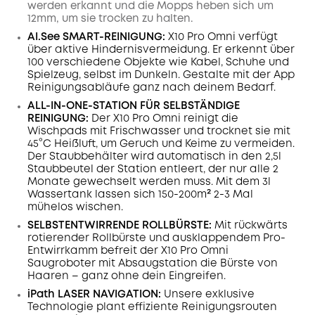
werden erkannt und die Mopps heben sich um
12mm, um sie trocken zu halten.
AI.See SMART-REINIGUNG:
X10 Pro Omni verfügt
über aktive Hindernisvermeidung. Er erkennt über
100 verschiedene Objekte wie Kabel, Schuhe und
Spielzeug, selbst im Dunkeln. Gestalte mit der App
Reinigungsabläufe ganz nach deinem Bedarf.
ALL-IN-ONE-STATION FÜR SELBSTÄNDIGE
REINIGUNG:
Der X10 Pro Omni reinigt die
Wischpads mit Frischwasser und trocknet sie mit
45°C Heißluft, um Geruch und Keime zu vermeiden.
Der Staubbehälter wird automatisch in den 2,5l
Staubbeutel der Station entleert, der nur alle 2
Monate gewechselt werden muss. Mit dem 3l
Wassertank lassen sich 150-200m² 2-3 Mal
mühelos wischen.
SELBSTENTWIRRENDE ROLLBÜRSTE:
Mit rückwärts
rotierender Rollbürste und ausklappendem Pro-
Entwirrkamm befreit der X10 Pro Omni
Saugroboter mit Absaugstation die Bürste von
Haaren – ganz ohne dein Eingreifen.
iPath LASER
NAVIGATION
:
Unsere exklusive
Technologie plant effiziente Reinigungsrouten