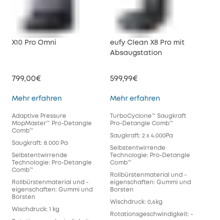
X10 Pro Omni
eufy Clean X8 Pro mit
Absaugstation
799,00€
599,99€
X10 Pro Omni
eufy Clean X8 Pr
Mehr erfahren
Mehr erfahren
Adaptive Pressure
TurboCyclone™ Saugkraft
MopMaster™ Pro-Detangle
Pro-Detangle Comb™
Comb™
Saugkraft: 2 x 4.000Pa
Saugkraft: 8.000 Pa
Selbstentwirrende
Selbstentwirrende
Technologie: Pro-Detangle
Technologie: Pro-Detangle
Comb™
Comb™
Rollbürstenmaterial und -
Rollbürstenmaterial und -
eigenschaften: Gummi und
eigenschaften: Gummi und
Borsten
Borsten
Wischdruck: 0,6kg
Wischdruck: 1 kg
Rotationsgeschwindigkeit: -