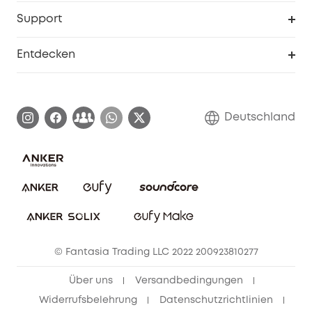
Studenten- & Lehrerrabatte
Security-Webportal
Support
Myeufy Preise
Seniorenrabatte
Smarte Hilfe
Entdecken
Affiliate-Programm
Garantieinformationen
eufy Markengeschichte
Zertifizierte generalüberholte Produkte
Garantieabwicklung
Blog
Deutschland
E-Anleitung herunterladen
Kontaktiere uns
Impressum
Nachhaltigkeit
Bestellung stornieren
eufy Security Community
eufy Clean Community
© Fantasia Trading LLC 2022 200923810277
Freunde werben & bis zu 80€ sichern
Über uns
Versandbedingungen
Widerrufsbelehrung
Datenschutzrichtlinien