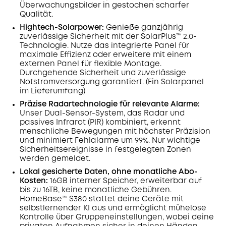
Überwachungsbilder in gestochen scharfer
Qualität.
Hightech-Solarpower:
Genieße ganzjährig
zuverlässige Sicherheit mit der SolarPlus™ 2.0-
Technologie. Nutze das integrierte Panel für
maximale Effizienz oder erweitere mit einem
externen Panel für flexible Montage.
Durchgehende Sicherheit und zuverlässige
Notstromversorgung garantiert. (Ein Solarpanel
im Lieferumfang)
Präzise Radartechnologie für relevante Alarme:
Unser Dual-Sensor-System, das Radar und
passives Infrarot (PIR) kombiniert, erkennt
menschliche Bewegungen mit höchster Präzision
und minimiert Fehlalarme um 99%. Nur wichtige
Sicherheitsereignisse in festgelegten Zonen
werden gemeldet.
Lokal gesicherte Daten, ohne monatliche Abo-
Kosten
:
16GB interner Speicher, erweiterbar auf
bis zu 16TB, keine monatliche Gebühren.
HomeBase™ S380 stattet deine Geräte mit
selbstlernender KI aus und ermöglicht mühelose
Kontrolle über Gruppeneinstellungen, wobei deine