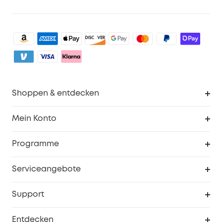
Shoppen & entdecken
Sauberkeit
Mein Konto
Sicherheit
Sendungsverfolgung
Programme
Baby
Meine Rabattcodes
eufy Business
Serviceangebote
eufyCredits Prämienprogramm
Studenten- & Lehrerrabatte
Security-Webportal
Support
Myeufy Preise
Seniorenrabatte
Smarte Hilfe
Entdecken