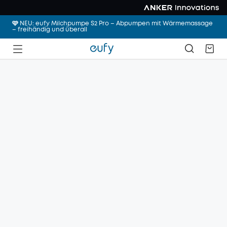
🩷 NEU: eufy Milchpumpe S2 Pro – Abpumpen mit Wärmemassage
– freihändig und überall