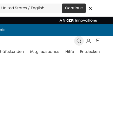
g und überall
United States / English
Continue
 AUS.
ale.
en.
häftskunden
Mitgliedsbonus
Hilfe
Entdecken
-Kamera-Tracking.
g und überall
 AUS.