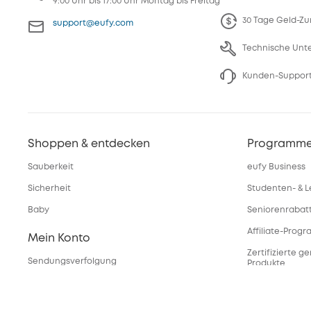
9:00 Uhr bis 17:00 Uhr Montag bis Freitag
30 Tage Geld-Zu
support@eufy.com
Technische Unt
Kunden-Support
Shoppen & entdecken
Programm
Sauberkeit
eufy Business
Sicherheit
Studenten- & L
Baby
Seniorenrabat
Affiliate-Prog
Mein Konto
Zertifizierte g
Sendungsverfolgung
Produkte
Meine Rabattcodes
Servicean
eufyCredits Prämienprogramm