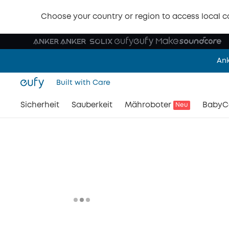
🩷 NEU: eufy
Choose your country or region to access local c
Jetz
Ank
Built with Care
🔥
Sicherheit
Sauberkeit
Mähroboter
BabyC
Neu
🎉 NEU: eufyCam 
🩷 NEU: eufy
Jetz