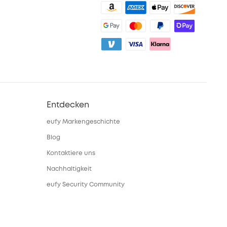
Entdecken
eufy Markengeschichte
Blog
Kontaktiere uns
Nachhaltigkeit
eufy Security Community
eufy Clean Community
Freunde werben & bis zu 80€
sichern