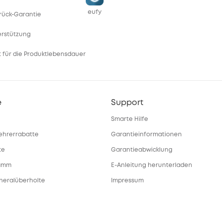
eufy
rück-Garantie
erstützung
 für die Produktlebensdauer
e
Support
Smarte Hilfe
ehrerrabatte
Garantieinformationen
te
Garantieabwicklung
ramm
E-Anleitung herunterladen
eneralüberholte
Impressum
Bestellung stornieren
gebote