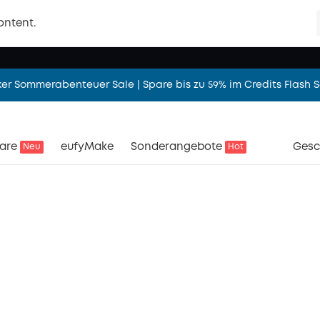
 Milchpumpe S2 Pro – Abpumpen mit Wärmemassage – freihändi
ontent.
t sicher in den Urlaub | Urlaubsmodus: AN. Sorgen ums Zuhause:
er Sommerabenteuer Sale | Spare bis zu 59% im Credits Flash S
 eufy Mähroboter – Startklar in 5 Minuten. Einfach perfekter Ras
are
eufyMake
Sonderangebote
Gesc
Neu
Hot
S4 – Mehr sehen. Smarter verfolgen. Drei Linsen und 360° Multi
 Milchpumpe S2 Pro – Abpumpen mit Wärmemassage – freihändi
t sicher in den Urlaub | Urlaubsmodus: AN. Sorgen ums Zuhause: