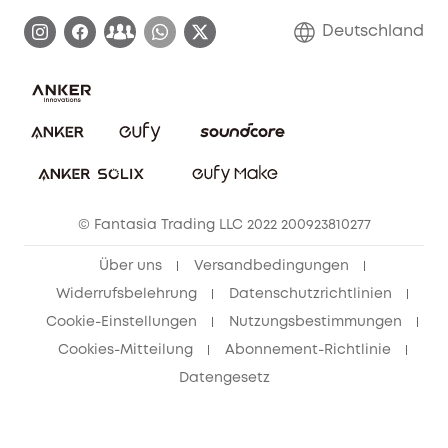
Garantieabwicklung
Blog
Deutschland
E-Anleitung herunterladen
Kontaktiere uns
Impressum
Nachhaltigkeit
Bestellung stornieren
eufy Security Community
eufy Clean Community
© Fantasia Trading LLC 2022 200923810277
Freunde werben & bis zu 80€ sichern
Über uns
Versandbedingungen
Widerrufsbelehrung
Datenschutzrichtlinien
Cookie-Einstellungen
Nutzungsbestimmungen
Cookies-Mitteilung
Abonnement-Richtlinie
Datengesetz