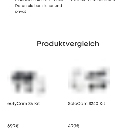
monatliche Kosten – deine
extremen Temperaturen
Daten bleiben sicher und
privat
Produktvergleich
eufyCam S4 Kit
SoloCam S340 Kit
euf
699€
499€
47