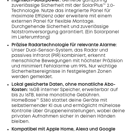
Hightech-Solarpower:
Genieße ganzjährig
zuverlässige Sicherheit mit der SolarPlus™ 2.0-
Technologie. Nutze das integrierte Panel für
maximale Effizienz oder erweitere mit einem
externen Panel für flexible Montage.
Durchgehende Sicherheit und zuverlässige
Notstromversorgung garantiert. (Ein Solarpanel
im Lieferumfang)
Präzise Radartechnologie für relevante Alarme:
Unser Dual-Sensor-System, das Radar und
passives Infrarot (PIR) kombiniert, erkennt
menschliche Bewegungen mit höchster Präzision
und minimiert Fehlalarme um 99%. Nur wichtige
Sicherheitsereignisse in festgelegten Zonen
werden gemeldet.
Lokal gesicherte Daten, ohne monatliche Abo-
Kosten
:
16GB interner Speicher, erweiterbar auf
bis zu 16TB, keine monatliche Gebühren.
HomeBase™ S380 stattet deine Geräte mit
selbstlernender KI aus und ermöglicht mühelose
Kontrolle über Gruppeneinstellungen, wobei deine
privaten Aufnahmen sicher in deinen Händen
bleiben.
Kompatibel mit Apple Home, Alexa und Google