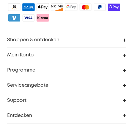
Shoppen & entdecken
Sauberkeit
Mein Konto
Sicherheit
Sendungsverfolgung
Programme
Baby
Meine Rabattcodes
eufy Business
Serviceangebote
eufyCredits Prämienprogramm
Studenten- & Lehrerrabatte
Security-Webportal
Support
Myeufy Preise
Seniorenrabatte
Smarte Hilfe
Entdecken
Affiliate-Programm
Garantieinformationen
eufy Markengeschichte
Zertifizierte generalüberholte Produkte