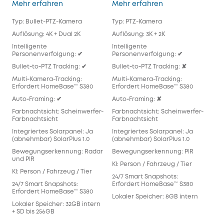
eufyCam S4 Kit
SoloCam S340 Kit
Mehr erfahren
Mehr erfahren
Meh
Typ: Bullet-PTZ-Kamera
Typ: PTZ-Kamera
Typ
Auflösung: 4K + Dual 2K
Auflösung: 3K + 2K
Auf
Intelligente
Intelligente
Inte
Personenverfolgung: ✔
Personenverfolgung: ✔
Per
Bullet‑to‑PTZ Tracking: ✔
Bullet‑to‑PTZ Tracking: ✘
Bull
Multi‑Kamera-Tracking:
Multi‑Kamera-Tracking:
Mul
Erfordert HomeBase™ S380
Erfordert HomeBase™ S380
Req
Auto‑Framing: ✔
Auto‑Framing: ✘
Aut
Farbnachtsicht: Scheinwerfer-
Farbnachtsicht: Scheinwerfer-
Far
Farbnachtsicht
Farbnachtsicht
Far
Integriertes Solarpanel: Ja
Integriertes Solarpanel: Ja
Inte
(abnehmbar) SolarPlus 1.0
(abnehmbar) SolarPlus 1.0
(ab
Bewegungserkennung: Radar
Bewegungserkennung: PIR
Bew
und PIR
KI: Person / Fahrzeug / Tier
KI: 
KI: Person / Fahrzeug / Tier
24/7 Smart Snapshots:
24/
24/7 Smart Snapshots:
Erfordert HomeBase™ S380
Erf
Erfordert HomeBase™ S380
Lokaler Speicher: 8GB intern
Lok
Lokaler Speicher: 32GB intern
128
+ SD bis 256GB