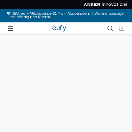
🩷 NEU: eufy Milchpumpe S2 Pro – Abpumpen mit Wärmemassage
– freihändig und überall