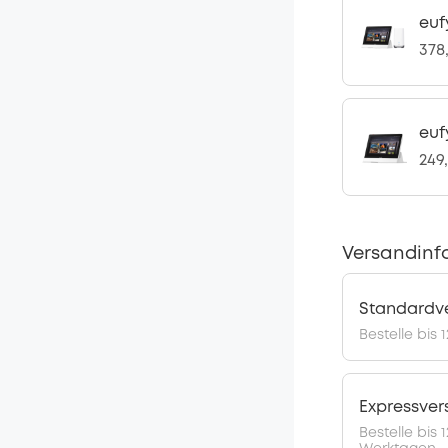
euf
378
euf
249
Versandinf
Standardv
Bestelle bis 
Expressve
Bestelle bis