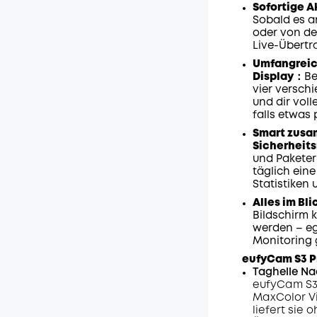
/m
Sofortige A
Sobald es an
oder von der
Live-Übertr
Umfangreich
Display：
Be
vier versch
und dir voll
falls etwas 
Smart zusa
Sicherhei
und Paketer
täglich ein
Statistiken
Alles im Bl
Bildschirm 
werden – eg
Monitoring g
eufyCam S3 P
Taghelle Na
eufyCam S3
MaxColor Vi
liefert sie 