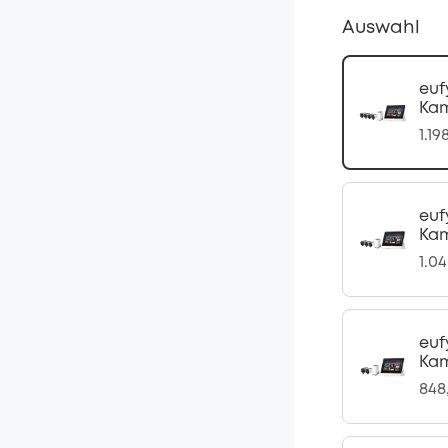
Auswahl
euf
Kam
1.19
euf
Kam
1.0
euf
Kam
848