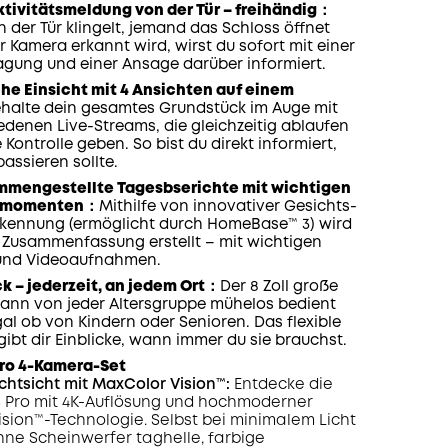
onth
50,70€
ktivitätsmeldung von der Tür – freihändig：
 der Tür klingelt, jemand das Schloss öffnet
 Kamera erkannt wird, wirst du sofort mit einer
agung und einer Ansage darüber informiert.
e Einsicht mit 4 Ansichten auf einem
halte dein gesamtes Grundstück im Auge mit
iedenen Live-Streams, die gleichzeitig ablaufen
e Kontrolle geben. So bist du direkt informiert,
passieren sollte.
mmengestellte Tagesbserichte mit wichtigen
tsmomenten：
Mithilfe von innovativer Gesichts-
kennung (ermöglicht durch HomeBase™ 3) wird
e Zusammenfassung erstellt – mit wichtigen
 und Videoaufnahmen.
ick – jederzeit, an jedem Ort：
Der 8 Zoll große
kann von jeder Altersgruppe mühelos bedient
al ob von Kindern oder Senioren. Das flexible
ibt dir Einblicke, wann immer du sie brauchst.
ro 4-Kamera-Set
chtsicht mit MaxColor Vision™:
Entdecke die
 Pro mit 4K-Auflösung und hochmoderner
sion™-Technologie. Selbst bei minimalem Licht
ohne Scheinwerfer taghelle, farbige