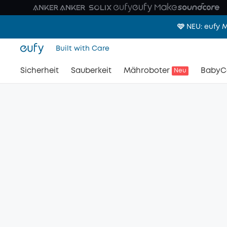
🩷 NEU: eufy
Built with Care
Sicherheit
Sauberkeit
Mähroboter
BabyC
Neu