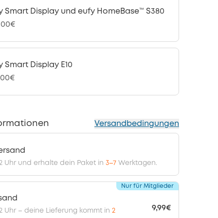
y Smart Display und eufy HomeBase™ S380
,00€
y Smart Display E10
,00€
ormationen
Versandbedingungen
ersand
12 Uhr und erhalte dein Paket in
3–7
Werktagen.
Nur für Mitglieder
rsand
9,99€
 12 Uhr – deine Lieferung kommt in
2