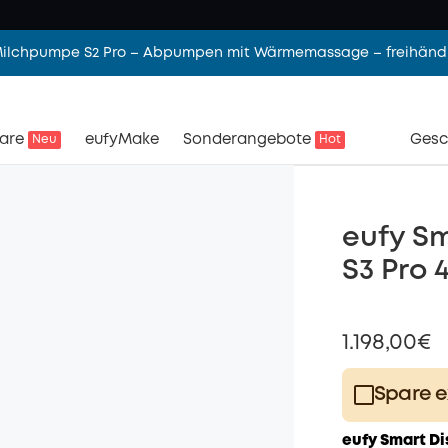
 Milchpumpe S2 Pro – Abpumpen mit Wärmemassage – freihändi
are
eufyMake
Sonderangebote
Gesc
Neu
Hot
eufy S
S3 Pro
1.198,00€
Spare e
Plus Memb
eufy Smart Di
$15.00