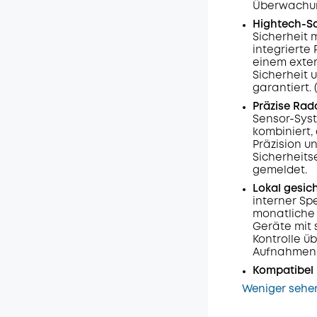
Überwachung
Hightech-S
Sicherheit 
integrierte 
einem exter
Sicherheit 
garantiert.
Präzise Rad
Sensor-Syst
kombiniert
Präzision u
Sicherheits
gemeldet.
Lokal gesic
interner Spe
monatliche
Geräte mit 
Kontrolle ü
Aufnahmen 
Kompatibel 
Weniger sehe