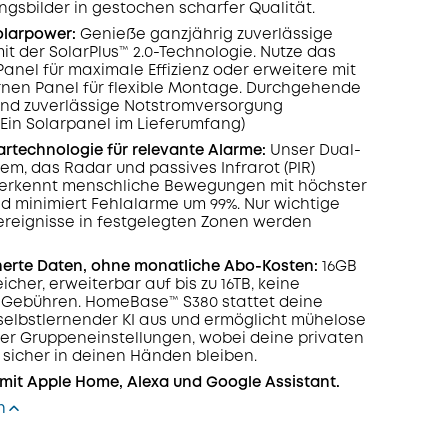
sbilder in gestochen scharfer Qualität.
olarpower:
Genieße ganzjährig zuverlässige
mit der SolarPlus™ 2.0-Technologie. Nutze das
Panel für maximale Effizienz oder erweitere mit
nen Panel für flexible Montage. Durchgehende
und zuverlässige Notstromversorgung
 (Ein Solarpanel im Lieferumfang)
artechnologie für relevante Alarme:
Unser Dual-
em, das Radar und passives Infrarot (PIR)
, erkennt menschliche Bewegungen mit höchster
nd minimiert Fehlalarme um 99%. Nur wichtige
ereignisse in festgelegten Zonen werden
herte Daten, ohne monatliche Abo-Kosten
:
16GB
icher, erweiterbar auf bis zu 16TB, keine
 Gebühren. HomeBase™ S380 stattet deine
selbstlernender KI aus und ermöglicht mühelose
ber Gruppeneinstellungen, wobei deine privaten
sicher in deinen Händen bleiben.
mit Apple Home, Alexa und Google Assistant.
n