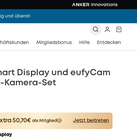
g und überall
häftskunden
Mitgliedsbonus
Hilfe
Entdecken
mart Display und eufyCam
 4-Kamera-Set
xtra 50,70€
Jetzt beitreten
als Mitglied
Spare 50,70€ Now
er
Other
worth more than
splay
Benefits