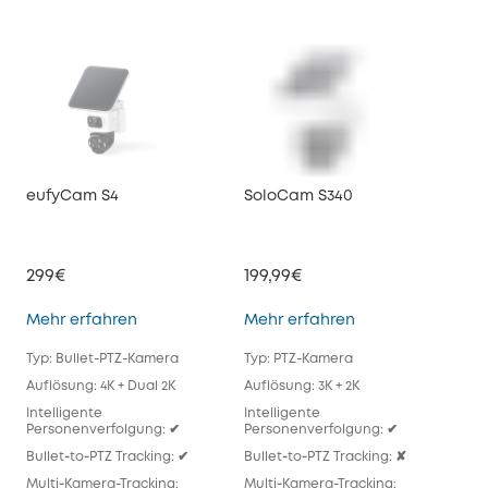
eufyCam S4
SoloCam S340
euf
299€
199,99€
179
eufyCam S4
SoloCam S340
Mehr erfahren
Mehr erfahren
Meh
Typ: Bullet-PTZ-Kamera
Typ: PTZ-Kamera
Typ
Auflösung: 4K + Dual 2K
Auflösung: 3K + 2K
Auf
Intelligente
Intelligente
Inte
Personenverfolgung: ✔
Personenverfolgung: ✔
Per
Bullet‑to‑PTZ Tracking: ✔
Bullet‑to‑PTZ Tracking: ✘
Bull
Multi‑Kamera-Tracking:
Multi‑Kamera-Tracking:
Mul