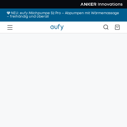
🩷 NEU: eufy Milchpumpe S2 Pro – Abpumpen mit Wärmemassage
– freihändig und überall