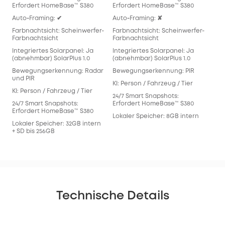
Erfordert HomeBase™ S380
Erfordert HomeBase™ S380
Req
Auto‑Framing: ✔
Auto‑Framing: ✘
Aut
Farbnachtsicht: Scheinwerfer-
Farbnachtsicht: Scheinwerfer-
Far
Farbnachtsicht
Farbnachtsicht
Far
Integriertes Solarpanel: Ja
Integriertes Solarpanel: Ja
Inte
(abnehmbar) SolarPlus 1.0
(abnehmbar) SolarPlus 1.0
(ab
Bewegungserkennung: Radar
Bewegungserkennung: PIR
Bew
und PIR
KI: Person / Fahrzeug / Tier
KI: 
KI: Person / Fahrzeug / Tier
24/7 Smart Snapshots:
24/
24/7 Smart Snapshots:
Erfordert HomeBase™ S380
Erf
Erfordert HomeBase™ S380
Lokaler Speicher: 8GB intern
Lok
Lokaler Speicher: 32GB intern
128
+ SD bis 256GB
Technische Details