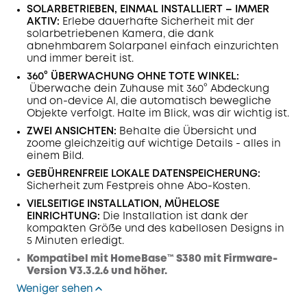
SOLARBETRIEBEN, EINMAL INSTALLIERT – IMMER
AKTIV:
Erlebe dauerhafte Sicherheit mit der
solarbetriebenen Kamera, die dank
abnehmbarem Solarpanel einfach einzurichten
und immer bereit ist.
360° ÜBERWACHUNG OHNE TOTE WINKEL:
Überwache dein Zuhause mit 360° Abdeckung
und on-device AI, die automatisch bewegliche
Objekte verfolgt. Halte im Blick, was dir wichtig ist.
ZWEI ANSICHTEN:
Behalte die Übersicht und
zoome gleichzeitig auf wichtige Details - alles in
einem Bild.
GEBÜHRENFREIE LOKALE DATENSPEICHERUNG:
Sicherheit zum Festpreis ohne Abo-Kosten.
VIELSEITIGE INSTALLATION, MÜHELOSE
EINRICHTUNG:
Die Installation ist dank der
kompakten Größe und des kabellosen Designs in
5 Minuten erledigt.
Kompatibel mit HomeBase™ S380 mit Firmware-
Version V3.3.2.6 und höher.
Weniger sehen