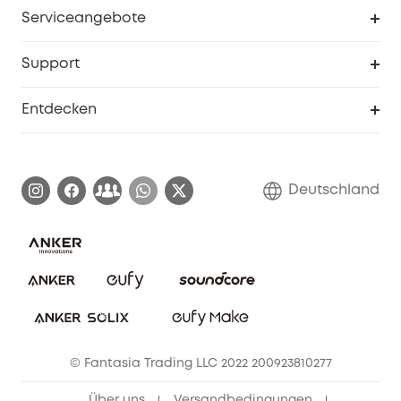
eufy Business
Serviceangebote
eufyCredits Prämienprogramm
Studenten- & Lehrerrabatte
Security-Webportal
Support
Myeufy Preise
Seniorenrabatte
Smarte Hilfe
Entdecken
Affiliate-Programm
Garantieinformationen
eufy Markengeschichte
Zertifizierte generalüberholte Produkte
Garantieabwicklung
Blog
Deutschland
E-Anleitung herunterladen
Kontaktiere uns
Impressum
Nachhaltigkeit
Bestellung stornieren
eufy Security Community
eufy Clean Community
© Fantasia Trading LLC 2022 200923810277
Freunde werben & bis zu 80€ sichern
Über uns
Versandbedingungen