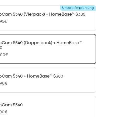
Unsere Empfehlung
oCam S340 (Vierpack) + HomeBase™ S380
,95€
oCam S340 (Doppelpack) + HomeBase™
0
,00€
oCam S340 + HomeBase™ S380
,98€
oCam S340
,00€