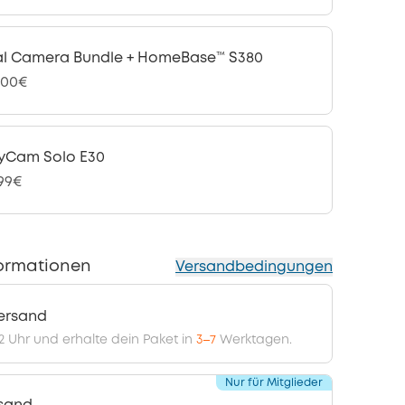
l Camera Bundle + HomeBase™ S380
,00€
yCam Solo E30
,99€
ormationen
Versandbedingungen
ersand
12 Uhr und erhalte dein Paket in
3–7
Werktagen.
Nur für Mitglieder