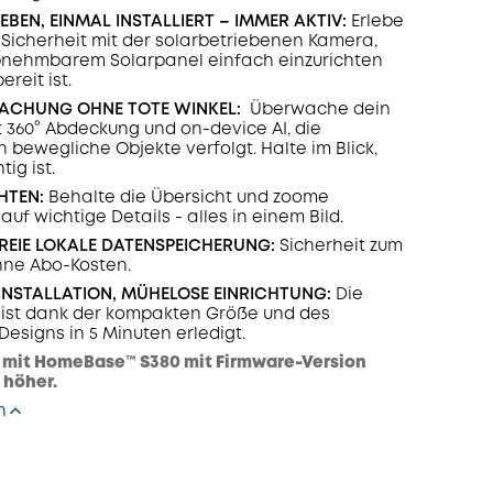
EBEN, EINMAL INSTALLIERT – IMMER AKTIV:
Erlebe
Sicherheit mit der solarbetriebenen Kamera,
bnehmbarem Solarpanel einfach einzurichten
reit ist.
WACHUNG OHNE TOTE WINKEL:
Überwache dein
 360° Abdeckung und on-device AI, die
 bewegliche Objekte verfolgt. Halte im Blick,
tig ist.
HTEN:
Behalte die Übersicht und zoome
 auf wichtige Details - alles in einem Bild.
EIE LOKALE DATENSPEICHERUNG:
Sicherheit zum
hne Abo-Kosten.
E INSTALLATION, MÜHELOSE EINRICHTUNG:
Die
n ist dank der kompakten Größe und des
Designs in 5 Minuten erledigt.
 mit HomeBase™ S380 mit Firmware-Version
 höher.
n