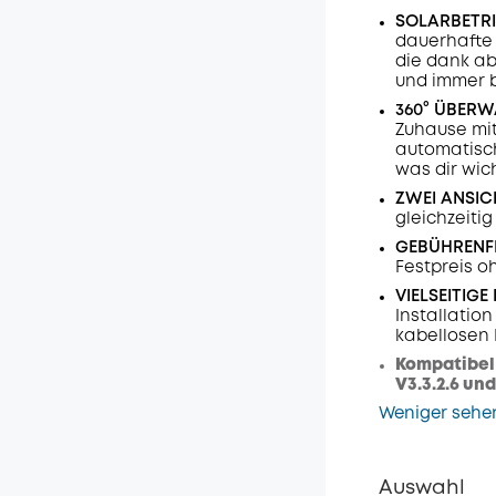
SOLARBETRI
dauerhafte 
die dank a
und immer be
360° ÜBER
Zuhause mit
automatisch
was dir wich
ZWEI ANSIC
gleichzeitig
GEBÜHRENFR
Festpreis o
VIELSEITIG
Installatio
kabellosen 
Kompatibel
V3.3.2.6 und
Weniger sehe
Auswahl