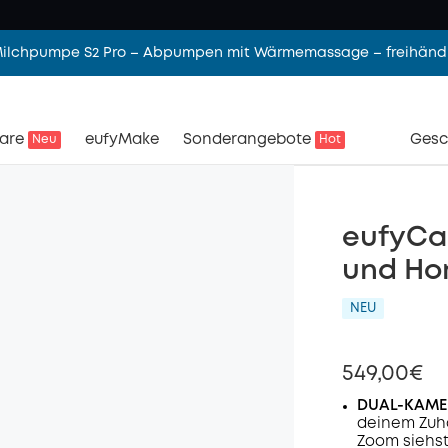
 Milchpumpe S2 Pro – Abpumpen mit Wärmemassage – freihändi
are
eufyMake
Sonderangebote
Gesc
Neu
Hot
eufyCam
und Ho
NEU
549,00€
DUAL-KAMER
deinem Zuha
Zoom siehst