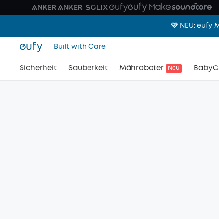
🩷 NEU: eufy
Built with Care
Sicherheit
Sauberkeit
Mähroboter
BabyC
Neu