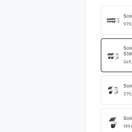
Sol
979
Sol
S38
549
Sol
379
Sol
199