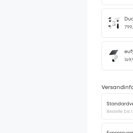
Dua
799
euf
149
Versandinf
Standardv
Bestelle bis 