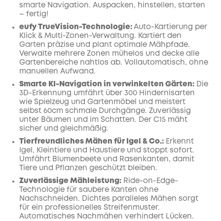
smarte Navigation. Auspacken, hinstellen, starten
– fertig!
eufy TrueVision-Technologie:
Auto-Kartierung per
Klick & Multi-Zonen-Verwaltung. Kartiert den
Garten präzise und plant optimale Mähpfade.
Verwalte mehrere Zonen mühelos und decke alle
Gartenbereiche nahtlos ab. Vollautomatisch, ohne
manuellen Aufwand.
Smarte KI-Navigation in verwinkelten Gärten:
Die
3D-Erkennung umfährt über 300 Hindernisarten
wie Spielzeug und Gartenmöbel und meistert
selbst 60cm schmale Durchgänge. Zuverlässig
unter Bäumen und im Schatten. Der C15 mäht
sicher und gleichmäßig.
Tierfreundliches Mähen für Igel & Co.:
Erkennt
Igel, Kleintiere und Haustiere und stoppt sofort.
Umfährt Blumenbeete und Rasenkanten, damit
Tiere und Pflanzen geschützt bleiben.
Zuverlässige Mähleistung:
Ride-on-Edge-
Technologie für saubere Kanten ohne
Nachschneiden. Dichtes paralleles Mähen sorgt
für ein professionelles Streifenmuster.
Automatisches Nachmähen verhindert Lücken.