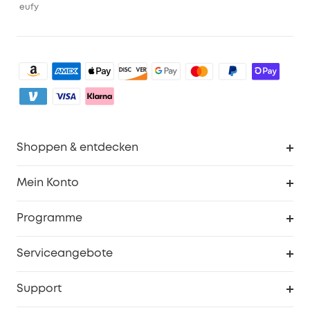
eufy
Shoppen & entdecken
Sauberkeit
Mein Konto
Sicherheit
Sendungsverfolgung
Programme
Baby
Meine Rabattcodes
eufy Business
Serviceangebote
eufyCredits Prämienprogramm
Studenten- & Lehrerrabatte
Security-Webportal
Support
Myeufy Preise
Seniorenrabatte