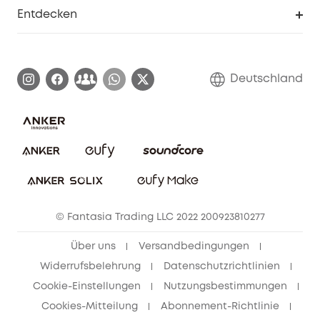
Smarte Hilfe
Entdecken
Affiliate-Programm
Garantieinformationen
eufy Markengeschichte
Zertifizierte generalüberholte Produkte
Garantieabwicklung
Blog
Deutschland
E-Anleitung herunterladen
Kontaktiere uns
Impressum
Nachhaltigkeit
Bestellung stornieren
eufy Security Community
eufy Clean Community
© Fantasia Trading LLC 2022 200923810277
Freunde werben & bis zu 80€ sichern
Über uns
Versandbedingungen
Widerrufsbelehrung
Datenschutzrichtlinien
Cookie-Einstellungen
Nutzungsbestimmungen
Cookies-Mitteilung
Abonnement-Richtlinie