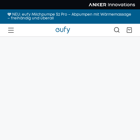
🩷 NEU: eufy Milchpumpe S2 Pro – Abpumpen mit Wärmemassage
– freihändig und überall