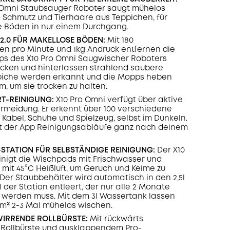
 Omni Staubsauger Roboter saugt mühelos
 Schmutz und Tierhaare aus Teppichen, für
e Böden in nur einem Durchgang.
2.0 FÜR MAKELLOSE BÖDEN:
Mit 180
n pro Minute und 1kg Andruck entfernen die
s des X10 Pro Omni Saugwischer Roboters
cken und hinterlassen strahlend saubere
piche werden erkannt und die Mopps heben
m, um sie trocken zu halten.
RT-REINIGUNG:
X10 Pro Omni verfügt über aktive
rmeidung. Er erkennt über 100 verschiedene
 Kabel, Schuhe und Spielzeug, selbst im Dunkeln.
it der App Reinigungsabläufe ganz nach deinem
-STATION FÜR SELBSTÄNDIGE REINIGUNG:
Der X10
inigt die Wischpads mit Frischwasser und
e mit 45°C Heißluft, um Geruch und Keime zu
Der Staubbehälter wird automatisch in den 2,5l
 der Station entleert, der nur alle 2 Monate
 werden muss. Mit dem 3l Wassertank lassen
0m² 2-3 Mal mühelos wischen.
WIRRENDE ROLLBÜRSTE:
Mit rückwärts
 Rollbürste und ausklappendem Pro-