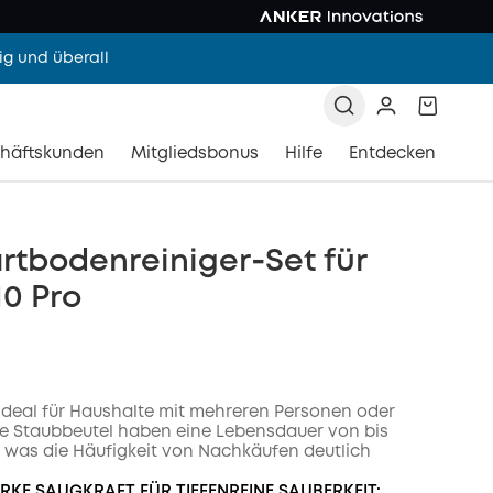
g und überall
häftskunden
Mitgliedsbonus
Hilfe
Entdecken
rtbodenreiniger‑Set für
0 Pro
t ideal für Haushalte mit mehreren Personen oder
ie Staubbeutel haben eine Lebensdauer von bis
 was die Häufigkeit von Nachkäufen deutlich
ARKE SAUGKRAFT FÜR TIEFENREINE SAUBERKEIT: