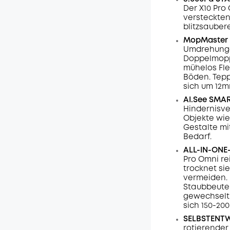
Der X10 Pro
versteckten
blitzsauber
MopMaster 
Umdrehunge
Doppelmopp
mühelos Fle
Böden.
Tep
sich um 12m
AI.See SMA
Hindernisve
Objekte wie
Gestalte m
Bedarf.
ALL-IN-ONE
Pro Omni re
trocknet si
vermeiden. 
Staubbeutel
gewechselt
sich 150-20
SELBSTENT
rotierender