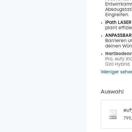
Entwirrkamm
Absaugstati
Eingreifen.
iPath LASE
plant effiz
ANPASSBARE
Barrieren u
deinen Wüns
Hartbodenr
Pro, eufy X1
G20 Hybrid
Weniger sehe
Auswahl
euf
799