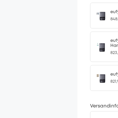
euf
848
euf
Har
823
euf
821
Versandinf