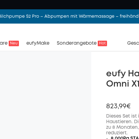
 Milchpumpe S2 Pro – Abpumpen mit Wärmemassage – freihändi
are
eufyMake
Sonderangebote
Gesc
Neu
Hot
eufy Ha
Omni X1
823,99€
Dieses Set is
Haustieren. D
zu 8 Monaten,
reduziert.
8.000Pa ST