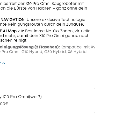
 befreit der X10 Pro Omni Saugroboter mit
on die Bürste von Haaren – ganz ohne dein
R
NAVIGATION
:
Unsere exklusive Technologie
iente Reinigungsrouten durch dein Zuhause.
 AI.Map 2.0:
Bestimme No-Go-Zonen, virtuelle
nd mehr, damit dein X10 Pro Omni genau nach
chen reinigt.
einigungslösung (2 Flaschen):
Kompatibel mit X9
0 Pro Omni, G10 Hybrid, G30 Hybrid, X8 Hybrid,
n
y X10 Pro Omni(weiß)
,00€