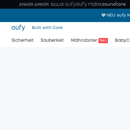
🩷 NEU: eufy
Built with Care
Sicherheit
Sauberkeit
Mähroboter
BabyC
Neu