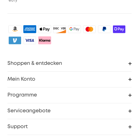
eufy
Shoppen & entdecken
Sauberkeit
Mein Konto
Sicherheit
Sendungsverfolgung
Programme
Baby
Meine Rabattcodes
eufy Business
Serviceangebote
eufyCredits Prämienprogramm
Studenten- & Lehrerrabatte
Security-Webportal
Support
Myeufy Preise
Seniorenrabatte
Smarte Hilfe