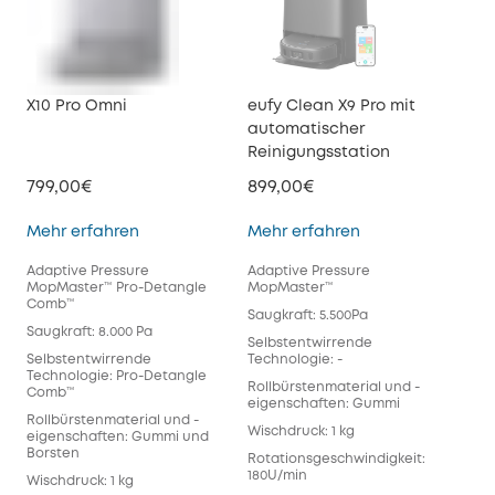
X10 Pro Omni
eufy Clean X9 Pro mit
euf
automatischer
Ab
Reinigungsstation
799,00€
899,00€
599
X10 Pro Omni
eufy Clean X9 Pr
Mehr erfahren
Mehr erfahren
Meh
Adaptive Pressure
Adaptive Pressure
Tur
MopMaster™ Pro-Detangle
MopMaster™
Pro
Comb™
Saugkraft: 5.500Pa
Saug
Saugkraft: 8.000 Pa
Selbstentwirrende
Sel
Selbstentwirrende
Technologie: -
Tec
Technologie: Pro-Detangle
Co
Rollbürstenmaterial und -
Comb™
eigenschaften: Gummi
Rol
Rollbürstenmaterial und -
eig
Wischdruck: 1 kg
eigenschaften: Gummi und
Bor
Borsten
Rotationsgeschwindigkeit:
Wis
180U/min
Wischdruck: 1 kg
Rot