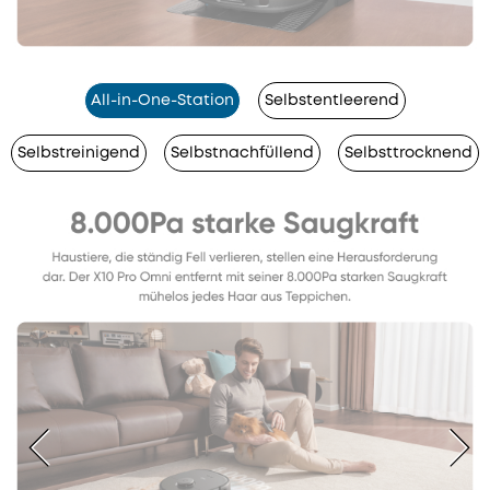
All-in-One-Station
Selbstentleerend
Selbstreinigend
Selbstnachfüllend
Selbsttrocknend