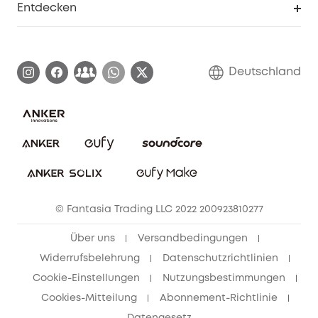
Entdecken
Affiliate-Programm
Garantieinformationen
eufy Markengeschichte
Zertifizierte generalüberholte Produkte
Garantieabwicklung
Blog
Deutschland
E-Anleitung herunterladen
Kontaktiere uns
Impressum
Nachhaltigkeit
Bestellung stornieren
eufy Security Community
eufy Clean Community
© Fantasia Trading LLC 2022 200923810277
Freunde werben & bis zu 80€ sichern
Über uns
Versandbedingungen
Widerrufsbelehrung
Datenschutzrichtlinien
Cookie-Einstellungen
Nutzungsbestimmungen
Cookies-Mitteilung
Abonnement-Richtlinie