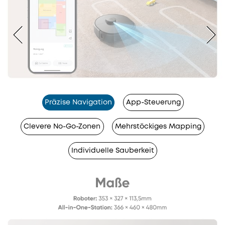
Präzise Navigation
App-Steuerung
Clevere No-Go-Zonen
Mehrstöckiges Mapping
Individuelle Sauberkeit