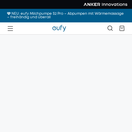
🩷 NEU: eufy Milchpumpe S2 Pro – Abpumpen mit Wärmemassage
– freihändig und überall