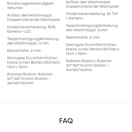
Aufbau des Wischmopps:
Rotationsgeschwindigkeit:
Doppelrotierende Wischpads
Auf
180U/min
Fla
Hindernisvermeidung: 3D ToF
Aufbau des Wischmopps:
+ Kamera
Hin
Doppelrotierende Wischpads
Infr
Teppichreinigung(Anhebung
Hindernisvermeidung: RGB-
des Wischmopp): 12 mm
Tep
Kamera + LED
des
Kletterhöhe: 21 mm
Teppichreinigung(Anhebung
Kle
des Wischmopp): 12 mm
Geringste Durchfahrthöhe/-
breite (unter Betten/Stühlen):
Ger
Kletterhöhe: 21 mm
13cm / 35cm
bre
Geringste Durchfahrthöhe/-
12c
Roboter/Station: Roboter:
breite (unter Betten/Stühlen):
327*353*113,5mm Station：
Rob
13cm / 35cm
366*480*460mm
327
Roboter/Station: Roboter:
366
327*353*113,5mm Station：
366*480*460mm
FAQ