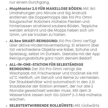
nur einem Durchgang.
MopMaster 2.0 FÜR MAKELLOSE BÖDEN:
Mit 180
Umdrehungen pro Minute und 1kg Andruck
entfernen die Doppelmopps des X10 Pro Omni
Saugwischer Roboters mühelos Flecken und
hinterlassen strahlend saubere Böden.
Teppiche
werden erkannt und die Mopps heben sich um
12mm, um sie trocken zu halten.
AI.See SMART-REINIGUNG:
X10 Pro Omni verfügt
über aktive Hindernisvermeidung. Er erkennt über
100 verschiedene Objekte wie Kabel, Schuhe und
Spielzeug, selbst im Dunkeln. Gestalte mit der App
Reinigungsabläufe ganz nach deinem Bedarf.
ALL-IN-ONE-STATION FÜR SELBSTÄNDIGE
REINIGUNG:
Der X10 Pro Omni reinigt die
Wischpads mit Frischwasser und trocknet sie mit
45°C Heißluft, um Geruch und Keime zu vermeiden.
Der Staubbehälter wird automatisch in den 2,5l
Staubbeutel der Station entleert, der nur alle 2
Monate gewechselt werden muss. Mit dem 3l
Wassertank lassen sich 150-200m² 2-3 Mal mühelos
wischen.
SELBSTENTWIRRENDE ROLLBÜRSTE:
Mit rückwärts