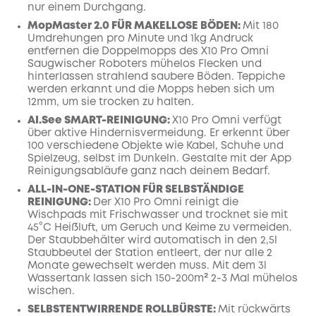
nur einem Durchgang.
MopMaster 2.0 FÜR MAKELLOSE BÖDEN:
Mit 180
Umdrehungen pro Minute und 1kg Andruck
entfernen die Doppelmopps des X10 Pro Omni
Saugwischer Roboters mühelos Flecken und
hinterlassen strahlend saubere Böden.
Teppiche
werden erkannt und die Mopps heben sich um
12mm, um sie trocken zu halten.
AI.See SMART-REINIGUNG:
X10 Pro Omni verfügt
über aktive Hindernisvermeidung. Er erkennt über
100 verschiedene Objekte wie Kabel, Schuhe und
Spielzeug, selbst im Dunkeln. Gestalte mit der App
Reinigungsabläufe ganz nach deinem Bedarf.
ALL-IN-ONE-STATION FÜR SELBSTÄNDIGE
REINIGUNG:
Der X10 Pro Omni reinigt die
Wischpads mit Frischwasser und trocknet sie mit
45°C Heißluft, um Geruch und Keime zu vermeiden.
Der Staubbehälter wird automatisch in den 2,5l
Staubbeutel der Station entleert, der nur alle 2
Monate gewechselt werden muss. Mit dem 3l
Wassertank lassen sich 150-200m² 2-3 Mal mühelos
wischen.
SELBSTENTWIRRENDE ROLLBÜRSTE:
Mit rückwärts