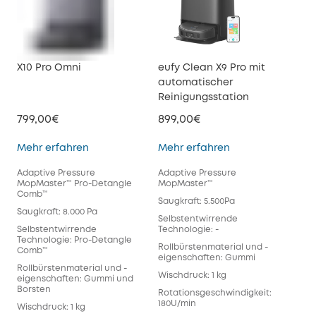
X10 Pro Omni
eufy Clean X9 Pro mit
euf
automatischer
Ab
Reinigungsstation
799,00€
899,00€
599
X10 Pro Omni
eufy Clean X9 Pr
Mehr erfahren
Mehr erfahren
Meh
Adaptive Pressure
Adaptive Pressure
Tur
MopMaster™ Pro-Detangle
MopMaster™
Pro
Comb™
Saugkraft: 5.500Pa
Saug
Saugkraft: 8.000 Pa
Selbstentwirrende
Sel
Selbstentwirrende
Technologie: -
Tec
Technologie: Pro-Detangle
Co
Rollbürstenmaterial und -
Comb™
eigenschaften: Gummi
Rol
Rollbürstenmaterial und -
eig
Wischdruck: 1 kg
eigenschaften: Gummi und
Bor
Borsten
Rotationsgeschwindigkeit:
Wis
180U/min
Wischdruck: 1 kg
Rot