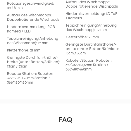
Aufbau des Wischmopps:
Rotationsgeschwindigkeit:
Doppelrotierende Wischpads
Auf
180U/min
Fla
Hindernisvermeidung: 3D ToF
Aufbau des Wischmopps:
+ Kamera
Hin
Doppelrotierende Wischpads
Infr
Teppichreinigung(Anhebung
Hindernisvermeidung: RGB-
des Wischmopp): 12 mm
Tep
Kamera + LED
des
Kletterhöhe: 21 mm
Teppichreinigung(Anhebung
Kle
des Wischmopp): 12 mm
Geringste Durchfahrthöhe/-
breite (unter Betten/Stühlen):
Ger
Kletterhöhe: 21 mm
13cm / 35cm
bre
Geringste Durchfahrthöhe/-
12c
Roboter/Station: Roboter:
breite (unter Betten/Stühlen):
327*353*113,5mm Station：
Rob
13cm / 35cm
366*480*460mm
327
Roboter/Station: Roboter:
366
327*353*113,5mm Station：
366*480*460mm
FAQ