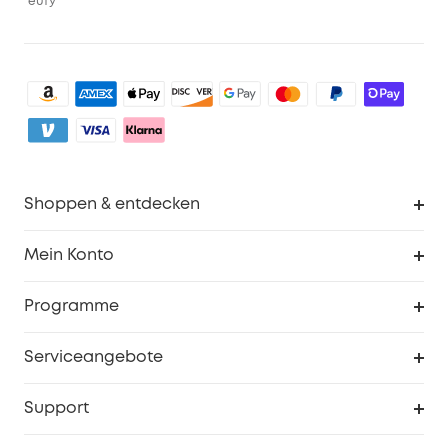
eufy
Shoppen & entdecken
Sauberkeit
Mein Konto
Sicherheit
Sendungsverfolgung
Programme
Baby
Meine Rabattcodes
eufy Business
Serviceangebote
eufyCredits Prämienprogramm
Studenten- & Lehrerrabatte
Security-Webportal
Support
Myeufy Preise
Seniorenrabatte
Smarte Hilfe