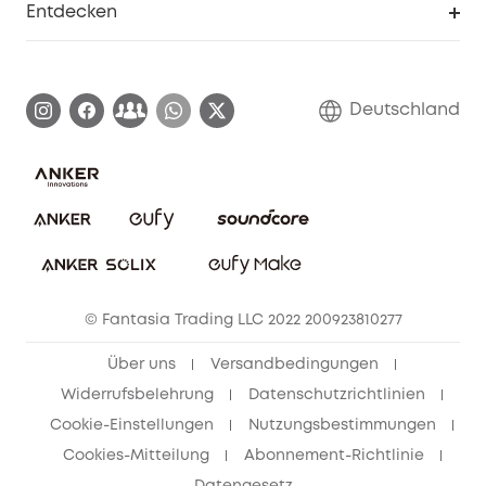
Entdecken
Affiliate-Programm
Garantieinformationen
eufy Markengeschichte
Zertifizierte generalüberholte Produkte
Garantieabwicklung
Blog
Deutschland
E-Anleitung herunterladen
Kontaktiere uns
Impressum
Nachhaltigkeit
Bestellung stornieren
eufy Security Community
eufy Clean Community
© Fantasia Trading LLC 2022 200923810277
Freunde werben & bis zu 80€ sichern
Über uns
Versandbedingungen
Widerrufsbelehrung
Datenschutzrichtlinien
Cookie-Einstellungen
Nutzungsbestimmungen
Cookies-Mitteilung
Abonnement-Richtlinie