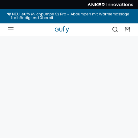
🩷 NEU: eufy Milchpumpe S2 Pro – Abpumpen mit Wärmemassage
– freihändig und überall