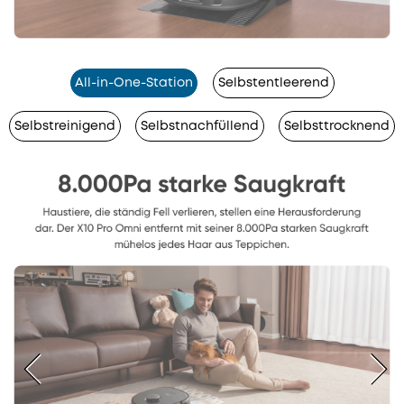
All-in-One-Station
Selbstentleerend
Selbstreinigend
Selbstnachfüllend
Selbsttrocknend