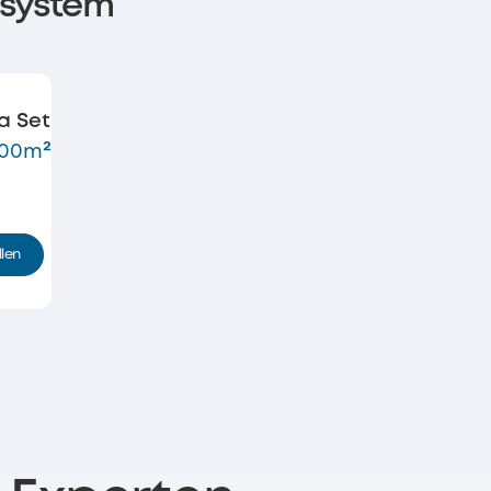
tsystem
a Set
400m²
llen