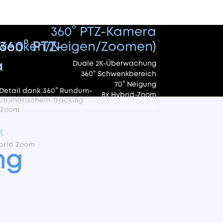
360°
PTZ-Kamera
360° PTZ-
wenken/
Neigen/Zoomen)
Duale 2K-Überwachung
a
360° Schwenkbereich
70° Neigung
 Detail dank 360° Rundum-
8x Hybrid-Zoom
utomatischem Tracking
-Zoom.
x
brid Zoom
ng