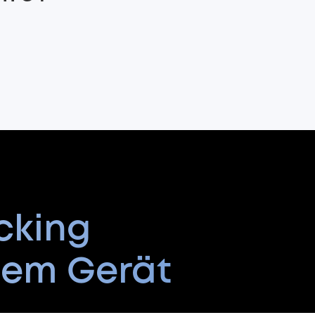
cking
inem Gerät