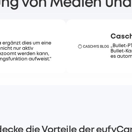
ng von Medien und
Casch
a ergänzt dies um eine
„Bullet-P
icht nur aktiv
Bullet-K
ezoomt werden kann,
es autom
ngsfunktion aufweist.“
ecke die Vorteile der eufyC