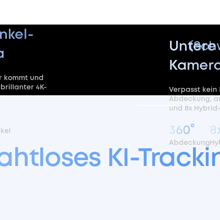
nkel-
Untere 
(Sch
a
Kamer
er kommt und
 brillanter 4K-
Verpasst kein
Abdeckung, a
und 8x Hybrid
360°
8
kel
Abdeckung
Hy
ahtloses
KI-Tracki