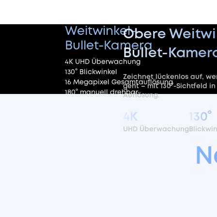
Weitwinkel-
Obere Weitwi
Bullet-
Kamera
Bullet-Kamer
4K UHD Überwachung
130° Blickwinkel
Zeichnet lückenlos auf, w
16 Megapixel Gesamtauflösung
geht – mit 130°-Sichtfeld in
180° manuell drehbar
Auflösung.
4K
130°
UHD Überwachung
Blickwin
N