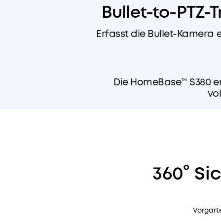
Bullet-to-PTZ-
Erfasst die Bullet-Kamera 
Die HomeBase™ S380 er
vo
360° Si
Vorgart