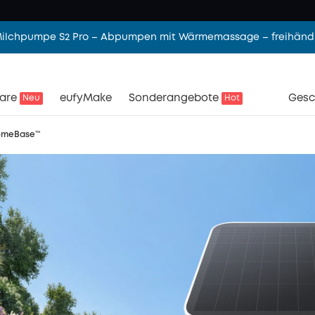
 Milchpumpe S2 Pro – Abpumpen mit Wärmemassage – freihändi
are
eufyMake
Sonderangebote
Gesc
Neu
Hot
omeBase™