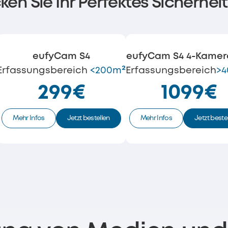
ken Sie Ihr Perfektes Sicherhei
eufyCam S4
eufyCam S4 4-Kamer
Erfassungsbereich
<200m²
Erfassungsbereich
>
299€
1099€
Mehr Infos
Jetzt bestellen
Mehr Infos
Jetzt beste