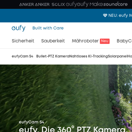
🩷 NEU: eufy
Built with Care
Sicherheit
Sauberkeit
Mähroboter
BabyC
Neu
eufyCam S4
Bullet-PTZ Kamera
Nahtloses KI-Tracking
Solarpanel
H
eufyCam S4
eufy. Die 360° PTZ Kamera.