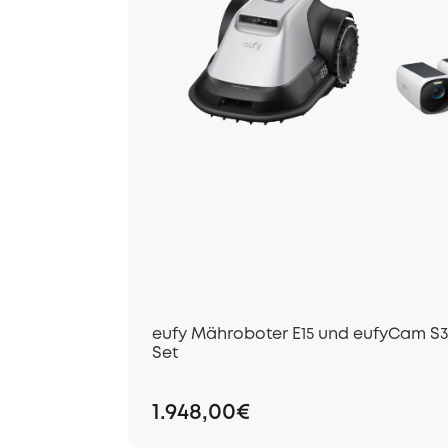
eufy Mähroboter E15 und eufyCam S3
Set
1.948,00€