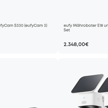
ufyCam S330 (eufyCam 3)
eufy Mähroboter E18 u
Set
2.348,00€