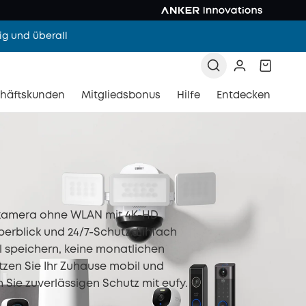
g und überall
häftskunden
Mitgliedsbonus
Hilfe
Entdecken
amera ohne WLAN mit 4K-HD
berblick und 24/7-Schutz. Einfach
kal speichern, keine monatlichen
zen Sie Ihr Zuhause mobil und
 Sie zuverlässigen Schutz mit eufy.