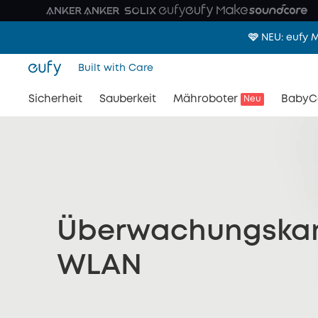
🩷 NEU: eufy
Built with Care
Sicherheit
Sauberkeit
Mähroboter
BabyC
Neu
Überwachungska
WLAN