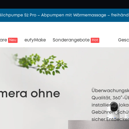
 Milchpumpe S2 Pro – Abpumpen mit Wärmemassage – freihändi
are
eufyMake
Sonderangebote
Gesc
Neu
Hot
Überwachungsk
mera ohne
Qualität, 360°-Ü
installieren, lo
Gebühren. Schüt
sicher.Entdecken