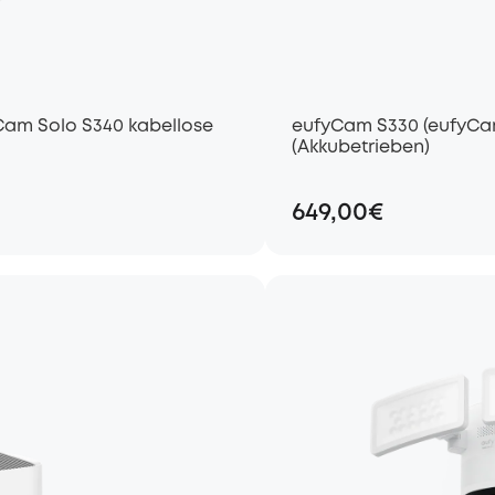
Cam Solo S340 kabellose
eufyCam S330 (eufyCam
(Akkubetrieben)
649,00€