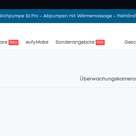
 Milchpumpe S2 Pro – Abpumpen mit Wärmemassage – freihändi
are
eufyMake
Sonderangebote
Gesc
Neu
Hot
Überwachungskamera