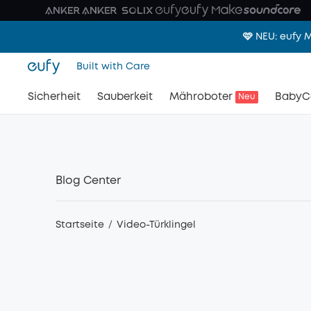
🩷 NEU: eufy
Built with Care
Sicherheit
Sauberkeit
Mähroboter
BabyC
Neu
Blog Center
Startseite
/
Video-Türklingel