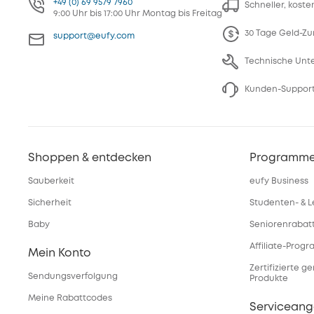
+49 (0) 69 9579 7960
Schneller, kost
9:00 Uhr bis 17:00 Uhr Montag bis Freitag
30 Tage Geld-Zu
support@eufy.com
Technische Unt
Kunden-Support
Shoppen & entdecken
Programm
Sauberkeit
eufy Business
Sicherheit
Studenten- & L
Baby
Seniorenrabat
Affiliate-Prog
Mein Konto
Zertifizierte g
Sendungsverfolgung
Produkte
Meine Rabattcodes
Servicean