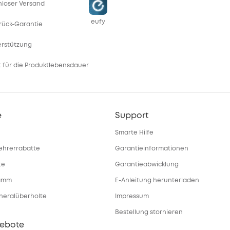
enloser Versand
eufy
rück-Garantie
erstützung
 für die Produktlebensdauer
e
Support
Smarte Hilfe
ehrerrabatte
Garantieinformationen
te
Garantieabwicklung
ramm
E-Anleitung herunterladen
eneralüberholte
Impressum
Bestellung stornieren
gebote