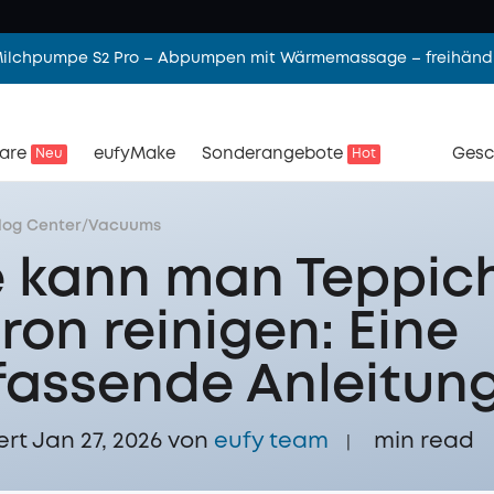
 Milchpumpe S2 Pro – Abpumpen mit Wärmemassage – freihändi
are
eufyMake
Sonderangebote
Gesc
Neu
Hot
log Center
/
Vacuums
 kann man Teppich
ron reinigen: Eine
assende Anleitun
ert Jan 27, 2026 von
eufy team
min read
|