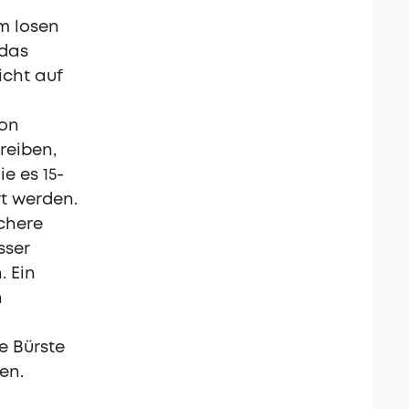
m losen
 das
icht auf
ron
reiben,
ie es 15-
t werden.
ichere
sser
. Ein
n
e Bürste
en.