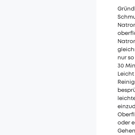
Gründl
Schmut
Natron
oberf
Natron
gleich
nur so
30 Min
Leicht
Reinig
besprü
leicht
einzud
Oberfl
oder 
Gehen 