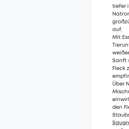
tiefer
Natron
großzü
auf.
Mit Es
Tierun
weißem
Sanft 
Fleck 
empfi
Über N
Misch
einwir
den Fl
Staubs
Saugr