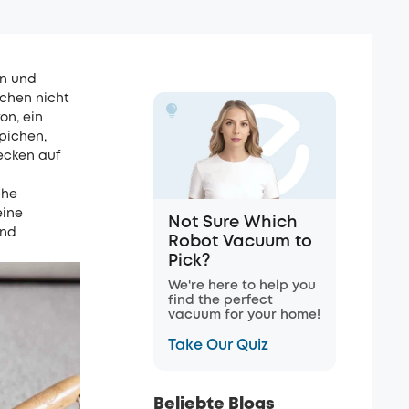
en und
uchen nicht
on, ein
pichen,
lecken auf
che
eine
Not Sure Which
und
Robot Vacuum to
Pick?
We're here to help you
find the perfect
vacuum for your home!
Take Our Quiz
Beliebte Blogs