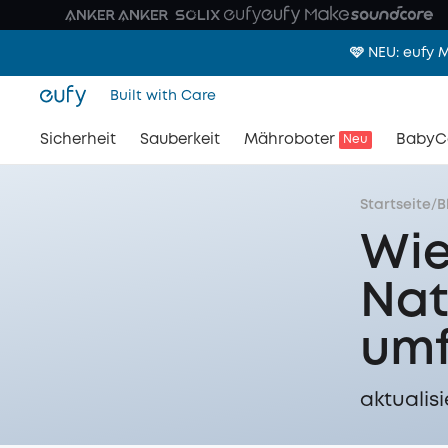
🩷 NEU: eufy
Built with Care
Sicherheit
Sauberkeit
Mähroboter
BabyC
Neu
Startseite
/
B
Wie
Nat
umf
aktualisi