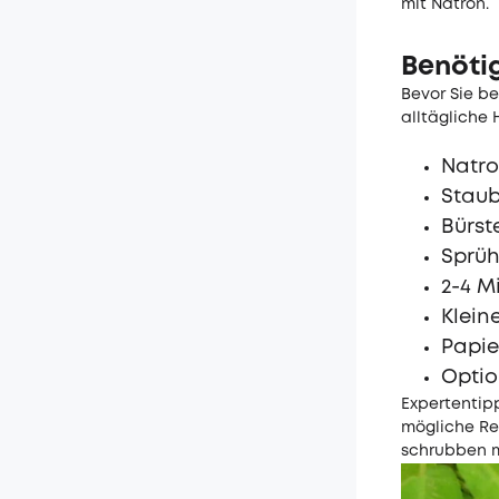
mit Natron.
Benöti
Bevor Sie be
alltägliche
Natro
Staub
Bürst
Sprüh
2-4 M
Klein
Papie
Optio
Expertentipp
mögliche Re
schrubben 