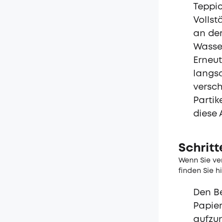
Teppic
Vollst
an der
Wasse
Erneu
langs
versc
Partik
diese 
Schrit
Wenn Sie ver
finden Sie h
Den Be
Papier
aufzun