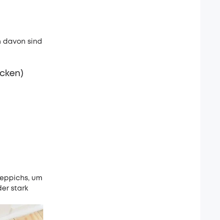
n davon sind
cken)
 Teppichs, um
er stark