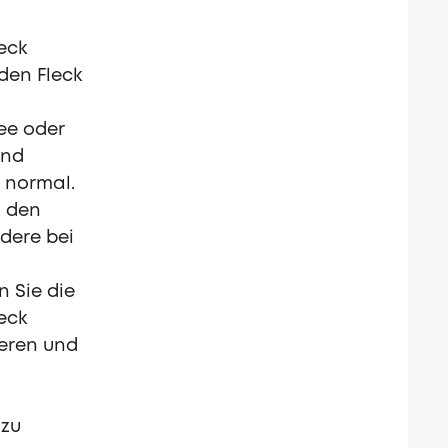
eck
den Fleck
fee oder
und
t normal.
m den
ndere bei
n Sie die
eck
ieren und
 zu