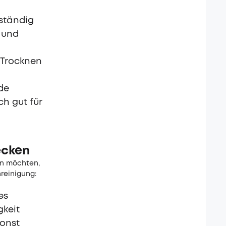
lständig
t und
 Trocknen
de
ch gut für
ecken
nen möchten,
reinigung:
es
gkeit
sonst