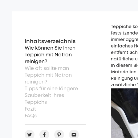
Teppiche kö
festsitzende
immer aggre
Inhaltsverzeichnis
einfaches H
Wie können Sie Ihren
entfernt Sch
Teppich mit Natron
natürliche u
reinigen?
In diesem Bl
Wie oft sollte man
Materialien 
Teppich mit Natron
Reinigung u
reinigen?
zusätzliche 
Tipps für eine längere
Sauberkeit Ihres
Teppichs
Fazit
FAQs