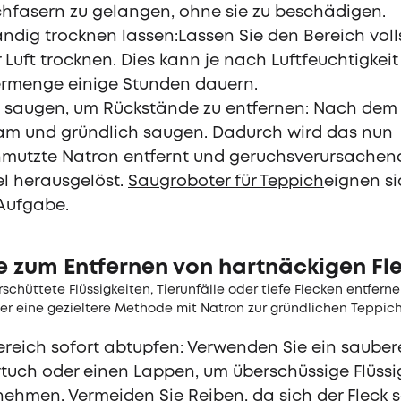
hfasern zu gelangen, ohne sie zu beschädigen.
ändig trocknen lassen:Lassen Sie den Bereich vol
 Luft trocknen. Dies kann je nach Luftfeuchtigkei
rmenge einige Stunden dauern.
t saugen, um Rückstände zu entfernen: Nach dem
am und gründlich saugen. Dadurch wird das nun
hmutzte Natron entfernt und geruchsverursachen
el herausgelöst.
Saugroboter für Teppich
eignen si
Aufgabe.
te zum Entfernen von hartnäckigen Fl
schüttete Flüssigkeiten, Tierunfälle oder tiefe Flecken entfer
ier eine gezieltere Methode mit Natron zur gründlichen Teppich
reich sofort abtupfen: Verwenden Sie ein sauber
tuch oder einen Lappen, um überschüssige Flüssi
ehmen. Vermeiden Sie Reiben, da sich der Fleck 