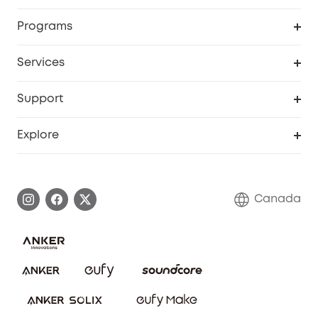
Security Camera
Order Tracker
Programs
Robot Lawn Mower
My Codes
Cooperation Purchase
Services
Baby
eufyCredits Rewards Program
eufy Business
Security Web Portal
Support
Myeufy Prizes
Education Discount
Support Center
Explore
Elder Discount
Warranty Information
eufy Brand Story
Become an Affiliate
Process a Warranty
Contact Us
Canada
Download e-Manual
Blog
Security Commitment
Refer Friends to get up to CA$80 per referral!
eufy Security Community