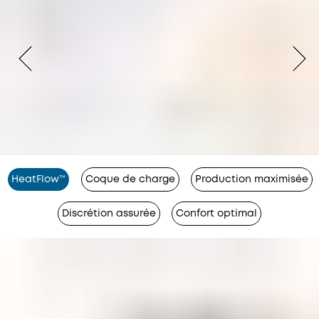
HeatFlow™
Coque de charge
Production maximisée
Discrétion assurée
Confort optimal