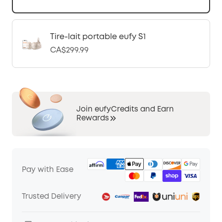
Tire-lait portable eufy S1
CA$299.99
Join eufyCredits and Earn
Rewards
Pay with Ease
Trusted Delivery