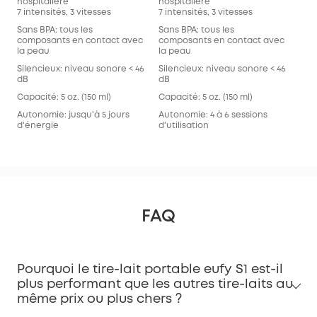
hospitalière
hospitalière
7 intensités, 3 vitesses
7 intensités, 3 vitesses
Sans BPA: tous les
Sans BPA: tous les
composants en contact avec
composants en contact avec
la peau
la peau
Silencieux: niveau sonore < 46
Silencieux: niveau sonore < 46
dB
dB
Capacité: 5 oz. (150 ml)
Capacité: 5 oz. (150 ml)
Autonomie: jusqu'à 5 jours
Autonomie: 4 à 6 sessions
d'énergie
d'utilisation
FAQ
Pourquoi le tire-lait portable eufy S1 est-il
plus performant que les autres tire-laits au
même prix ou plus chers ?